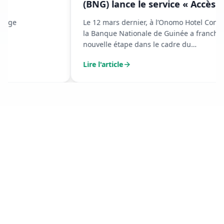
(BNG) lance le service « Accès à
ma banque » avec Orange Money
Le 12 mars dernier, à l’Onomo Hotel Conakry,
la Banque Nationale de Guinée a franchi une
nouvelle étape dans le cadre du
renforcement de ses services financiers
Lire l'article
digitaux.