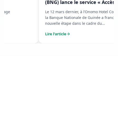
(BNG) lance le service « Accès à
ma banque » avec Orange Money
Le 12 mars dernier, à l’Onomo Hotel Conakry,
la Banque Nationale de Guinée a franchi une
nouvelle étape dans le cadre du
renforcement de ses services financiers
Lire l'article
digitaux.