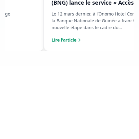
(BNG) lance le service « Accès à
ma banque » avec Orange Money
Le 12 mars dernier, à l’Onomo Hotel Conakry,
la Banque Nationale de Guinée a franchi une
nouvelle étape dans le cadre du
renforcement de ses services financiers
Lire l'article
digitaux.