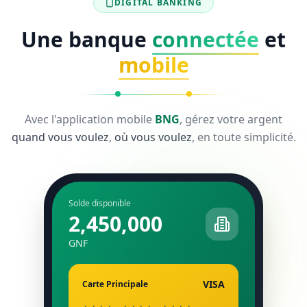
DIGITAL BANKING
Une banque
connectée
et
mobile
Avec l'application mobile
BNG
, gérez votre argent
quand vous voulez
,
où vous voulez
, en toute simplicité.
Solde disponible
2,450,000
GNF
VISA
Carte Principale