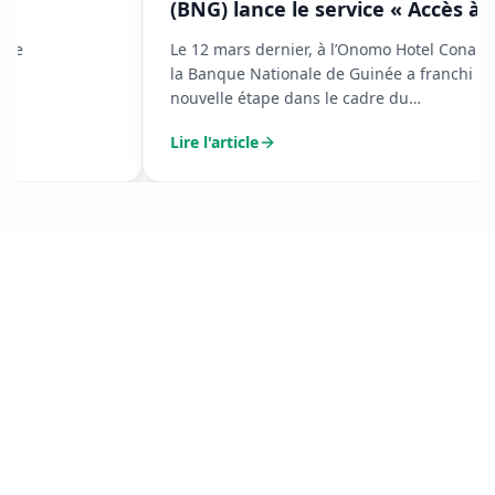
(BNG) lance le service « Accès à
L
ma banque » avec Orange Money
2
Le 12 mars dernier, à l’Onomo Hotel Conakry,
la Banque Nationale de Guinée a franchi une
Li
nouvelle étape dans le cadre du
renforcement de ses services financiers
Lire l'article
digitaux.